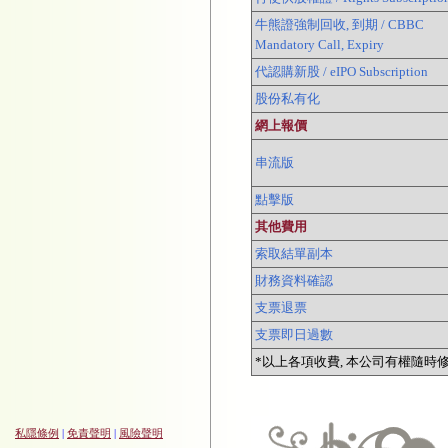
牛熊證強制回收, 到期 / CBBC
Mandatory Call, Expiry
代認購新股 / eIPO Subscription
股份私有化
網上報價
串流版
點擊版
其他費用
索取結單副本
財務資料確認
支票退票
支票即日過數
*以上各項收費, 本公司有權隨時修
私隱條例
|
免責聲明
|
風險聲明