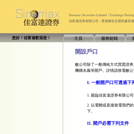
Sinomax Securities Limited - Exchange Part
佳富達證券有限公司 - 香港聯合交易所參與者 (經紀
您好！佳富達歡迎您！
主頁
服務範疇
開設戶口
敝公司除了一般傳統方式買賣證券
機構名義等開戶。詳情請致電敝公司顧客
I. 一般開戶口可透過
1. 親臨佳富達證券有限公
2. 以電郵或直接致電我們的
下。
II. 開戶必需下列文件