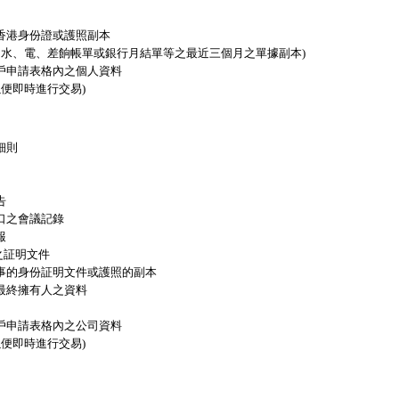
香港身份證或護照副本
(如水、電、差餉帳單或銀行月結單等之最近三個月之單據副本)
戶申請表格內之個人資料
以便即時進行交易)
細則
告
口之會議記錄
報
保之証明文件
事的身份証明文件或護照的副本
最終擁有人之資料
戶申請表格內之公司資料
以便即時進行交易)