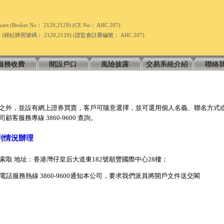
icipant (Broker No︰ 2120,2129) (CE No： AHC 207)
牌照號碼︰ 2120,2129) (證監會註冊編號： AHC 207)
服務收費
開設戶口
風險披露
交易系統介紹
聯絡
之外，並設有網上證券買賣，客戶可隨意選擇，並可選用個人名義、聯名方式
服務專線 3860-9600 查詢。
下列情況辦理
司索取 地址：香港灣仔皇后大道東182號順豐國際中心28樓；
電話服務熱線 3860-9600通知本公司，要求我們派員將開戶文件送交閣