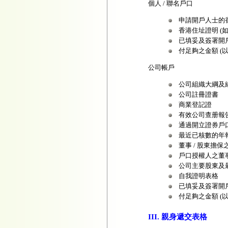
個人 / 聯名戶口
申請開戶人士的
香港住址證明 
已填妥及簽署開
付足夠之金額 (
公司帳戶
公司組織大綱及
公司註冊證書
商業登記證
有效公司查册報
通過開立證券戶
最近已核數的年
董事 / 股東擔
戶口授權人之董
公司主要股東及
自我證明表格
已填妥及簽署開
付足夠之金額 (
III. 親身遞交表格